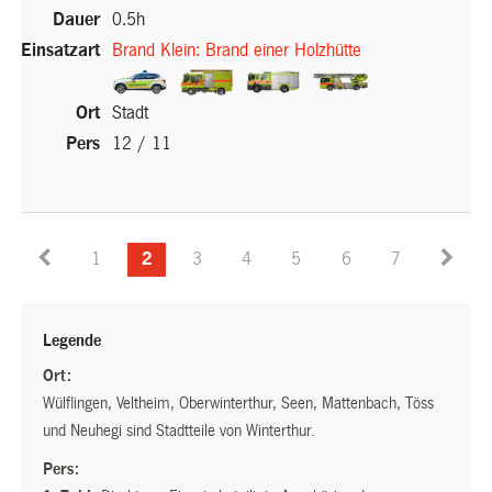
0.5h
Brand Klein: Brand einer Holzhütte
(External
(External
(External
(External
Stadt
Link)
Link)
Link)
Link)
12 / 11
(External Link)
1
2
3
4
5
6
7
Legende
Ort:
Wülflingen, Veltheim, Oberwinterthur, Seen, Mattenbach, Töss
und Neuhegi sind Stadtteile von Winterthur.
Pers: