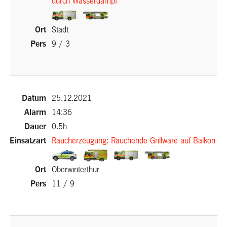
durch Wasserdampf
(External
(External
Stadt
Link)
Link)
9 / 3
(External Link)
25.12.2021
14:36
0.5h
Raucherzeugung: Rauchende Grillware auf Balkon
(External
(External
(External
(External
Oberwinterthur
Link)
Link)
Link)
Link)
11 / 9
(External Link)