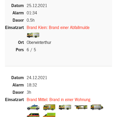
25.12.2021
01:34
0.5h
Brand Klein: Brand einer Abfallmulde
(External
Oberwinterthur
Link)
6 / 5
(External Link)
24.12.2021
18:32
3h
Brand Mittel: Brand in einer Wohnung
(External
(External
(External
(External
(Exter
Link)
(External
Link)
(External
Link)
Link)
Link)